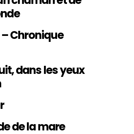
’un chaman et de
onde
» – Chronique
nuit, dans les yeux
n
r
de de la mare