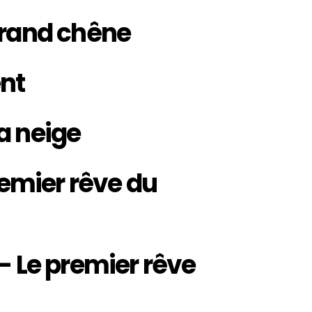
grand chêne
ent
a neige
remier rêve du
– Le premier rêve