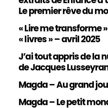
extraits de Enfance d
Le premier rêve du m
« Lire me transforme 
« livres » – avril 2025
J’ai tout appris de la 
de Jacques Lusseyra
Magda – Au grand jou
Magda – Le petit mon