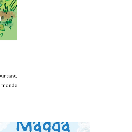
ourtant,
le monde