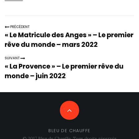
a
r
t
e
e
t
PRÉCÉDENT
g
h
« Le Matricule des Anges » – Le premier
o
i
rêve du monde – mars 2022
r
s
i
SUIVANT
p
« La Provence » – Le premier rêve du
e
a
s
monde – juin 2022
g
:
e
:
BLEU DE CHAUFFE
© 2017 Bleu de Chauffe. Tous droits réservés