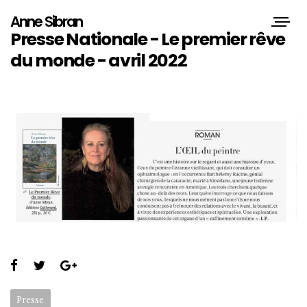
Anne Sibran
Toggle
Presse Nationale - Le premier rêve
naviga
du monde - avril 2022
S
h
C
Presse
a