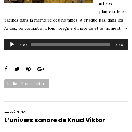
arbres
plantent leurs
racines dans la mémoire des hommes. À chaque pas, dans les
Andes, on connaît à la fois l’origine du monde et le moment… »
Lecteur
00:00
00:00
audio
S
h
C
Radio - FranceCulture
a
a
r
t
e
e
t
PRÉCÉDENT
g
h
L’univers sonore de Knud Viktor
o
i