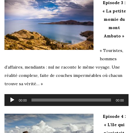
Episode 3 :
« La petite
momie du
mont
Ambato »
« Touristes,
hommes
d’affaires, mendiants : nul ne raconte le même voyage. Une
réalité complexe, faite de couches imperméables où chacun
trouve sa vérité… »
Lecteur
00:00
00:00
audio
Episode 4 :
« L’île qui
n’existait