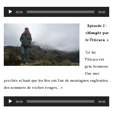
Lecteur
00:00
00:00
audio
Episode 2 :
«Mangée par
le Titicaca. »
“Le lac
Titicaca est
gris, brumeux.
Une mer
perchée si haut que les îles ont l’air de montagnes englouties,
des sommets de roches rouges… »
Lecteur
00:00
00:00
audio